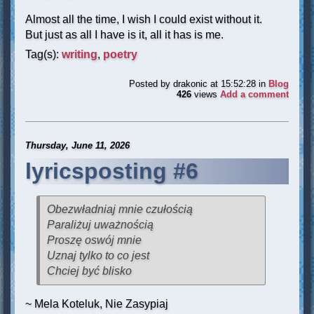
Almost all the time, I wish I could exist without it.
But just as all I have is it, all it has is me.
Tag(s):
writing
,
poetry
Posted by
drakonic
at 15:52:28
in
Blog
426
views
Add a comment
Thursday, June 11, 2026
lyricsposting #6
Obezwładniaj mnie czułością
Paraliżuj uważnością
Proszę oswój mnie
Uznaj tylko to co jest
Chciej być blisko
~ Mela Koteluk, Nie Zasypiaj